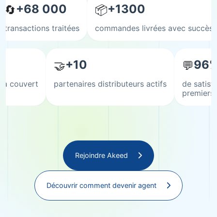
+68 000
+1300
🔄
📦
transactions traitées
commandes livrées avec succès
+10
96
🤝
💬
éjà couvert
partenaires distributeurs actifs
de satisf
premiers 
Rejoindre Akeed
Découvrir comment devenir agent